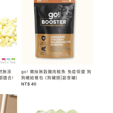
天然無添
go! 嫰絲無穀雞肉鮭魚 免疫保健 狗
都適合!
狗補給餐包 (狗罐頭|副食罐)
NT$ 40