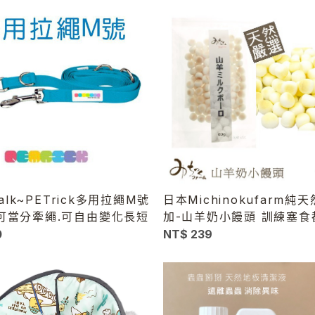
 Talk~PETrick多用拉繩M號
日本Michinokufarm純
可當分牽繩.可自由變化長短
加-山羊奶小饅頭 訓練塞食
0
NT$ 239