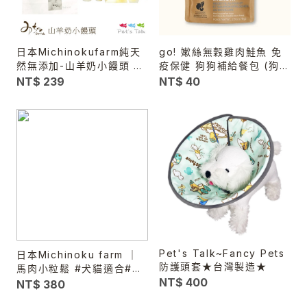
日本Michinokufarm純天
go! 嫰絲無穀雞肉鮭魚 免
然無添加-山羊奶小饅頭 訓
疫保健 狗狗補給餐包 (狗罐
練塞食都適合!
頭|副食罐)
NT$ 239
NT$ 40
Pet's Talk~Fancy Pets
日本Michinoku farm ｜
防護頭套★台灣製造★
馬肉小粒鬆 #犬貓適合#幼
NT$ 400
犬老犬
NT$ 380