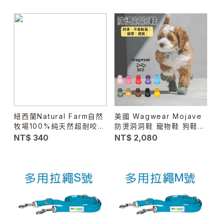
紐西蘭Natural Farm自然
美國 Wagwear Mojave
牧場100%純天然超耐咬牛
防燙洞洞鞋 寵物鞋 狗鞋子
腱棒-加長版 #天然潔牙骨
透氣防滑 不掉鞋 散步鞋
NT$ 340
NT$ 2,080
＃天然零食
柏油路防燙