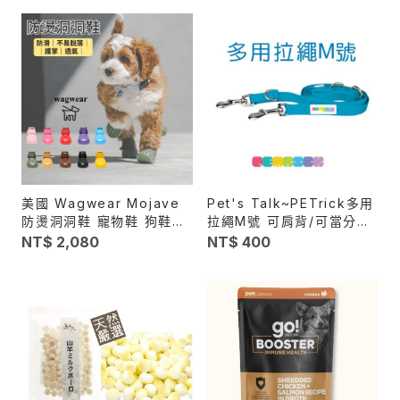
美國 Wagwear Mojave
Pet's Talk~PETrick多用
防燙洞洞鞋 寵物鞋 狗鞋子
拉繩M號 可肩背/可當分牽
透氣防滑 不掉鞋 散步鞋 柏
繩.可自由變化長短
NT$ 2,080
NT$ 400
油路防燙