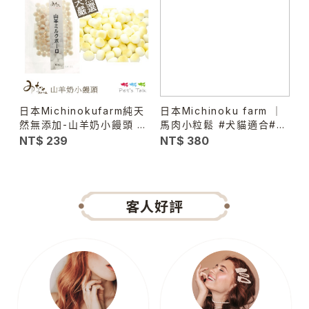
日本Michinokufarm純天
日本Michinoku farm ｜
紐
然無添加-山羊奶小饅頭 訓
馬肉小粒鬆 #犬貓適合#幼
練塞食都適合!
犬老犬
NT$ 239
NT$ 380
N
客人好評