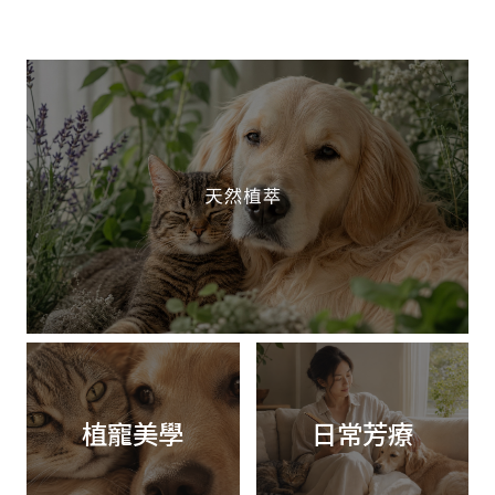
植寵美學
日常芳療