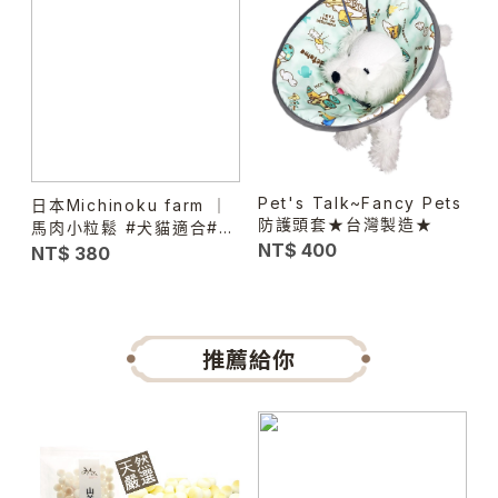
Pet's Talk~Fancy Pets
日本Michinoku farm ｜
防護頭套★台灣製造★
馬肉小粒鬆 #犬貓適合#幼
NT$ 400
犬老犬
NT$ 380
推薦給你