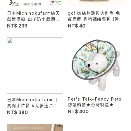
日本Michinokufarm純天
go! 嫰絲無穀雞肉鮭魚 免
然無添加-山羊奶小饅頭 訓
疫保健 狗狗補給餐包 (狗罐
練塞食都適合!
頭|副食罐)
NT$ 239
NT$ 40
Pet's Talk~Fancy Pets
日本Michinoku farm ｜
防護頭套★台灣製造★
馬肉小粒鬆 #犬貓適合#幼
NT$ 400
犬老犬
NT$ 380