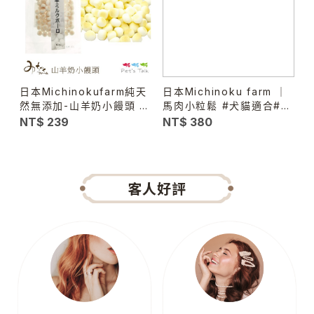
日本Michinokufarm純天
日本Michinoku farm ｜
紐
然無添加-山羊奶小饅頭 訓
馬肉小粒鬆 #犬貓適合#幼
練塞食都適合!
犬老犬
NT$ 239
NT$ 380
N
客人好評