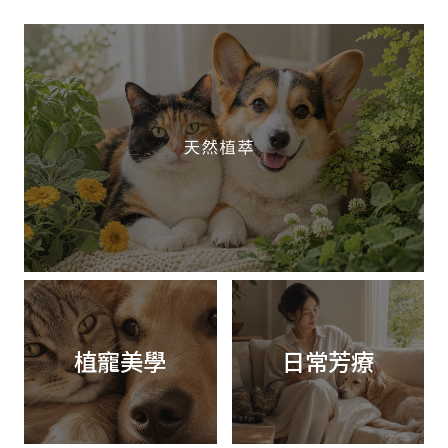
植寵美學
日常芳療