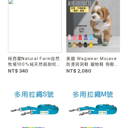
紐西蘭Natural Farm自然
美國 Wagwear Mojave
牧場100%純天然超耐咬牛
防燙洞洞鞋 寵物鞋 狗鞋子
腱棒-加長版 #天然潔牙骨
透氣防滑 不掉鞋 散步鞋
NT$ 340
NT$ 2,080
＃天然零食
柏油路防燙