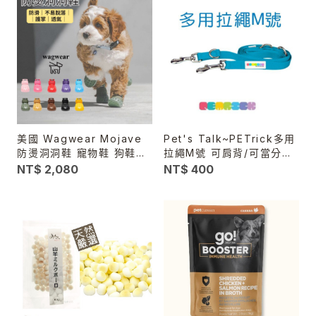
美國 Wagwear Mojave
Pet's Talk~PETrick多用
防燙洞洞鞋 寵物鞋 狗鞋子
拉繩M號 可肩背/可當分牽
透氣防滑 不掉鞋 散步鞋 柏
繩.可自由變化長短
NT$ 2,080
NT$ 400
油路防燙