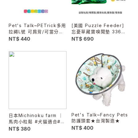
Pet's Talk~PETrick多用
[美國 Puzzle Feeder]
拉繩L號 可肩背/可當分牽
忘憂草藏寶嗅聞墊 336片
繩.可自由變化長短
葉子 Puzzle Grass -犬
NT$ 440
NT$ 690
貓通用
Pet's Talk~Fancy Pets
日本Michinoku farm ｜
防護頭套★台灣製造★
馬肉小粒鬆 #犬貓適合#幼
NT$ 400
犬老犬
NT$ 380