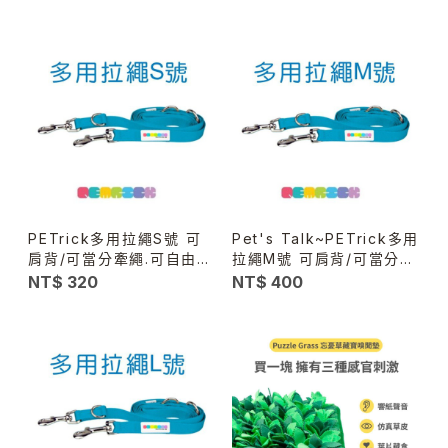
＃天然零食
柏油路防燙
PETrick多用拉繩S號 可
Pet's Talk~PETrick多用
肩背/可當分牽繩.可自由變
拉繩M號 可肩背/可當分牽
化長短
繩.可自由變化長短
NT$ 320
NT$ 400