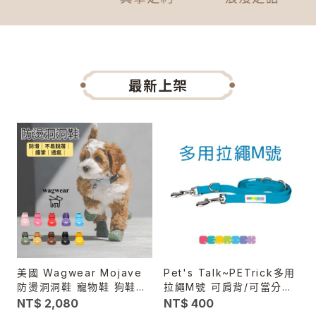
最新上架
美國 Wagwear Mojave
Pet's Talk~PETrick多用
防燙洞洞鞋 寵物鞋 狗鞋子
拉繩M號 可肩背/可當分牽
透氣防滑 不掉鞋 散步鞋 柏
繩.可自由變化長短
NT$ 2,080
NT$ 400
油路防燙