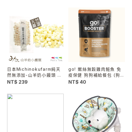
日本Michinokufarm純天
go! 嫰絲無穀雞肉鮭魚 免
然無添加-山羊奶小饅頭 訓
疫保健 狗狗補給餐包 (狗罐
練塞食都適合!
頭|副食罐)
NT$ 239
NT$ 40