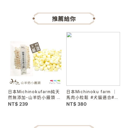
推薦給你
日本Michinokufarm純天
日本Michinoku farm ｜
紐
然無添加-山羊奶小饅頭 訓
馬肉小粒鬆 #犬貓適合#幼
練塞食都適合!
犬老犬
NT$ 239
NT$ 380
N