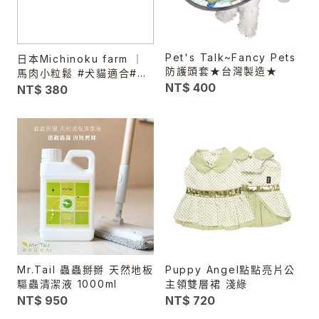
Pet's Talk~Fancy Pets
日本Michinoku farm ｜
防護頭套★台灣製造★
馬肉小粒鬆 #犬貓適合#幼
NT$ 400
犬老犬
NT$ 380
Mr.Tail 蟲蟲掰掰 天然地板
Puppy Angel點點亮片公
驅蟲清潔液 1000ml
主領雙層裙 淺綠
NT$ 950
NT$ 720