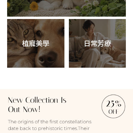
植寵美學
日常芳療