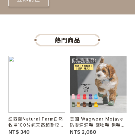
熱門商品
紐西蘭Natural Farm自然
美國 Wagwear Mojave
牧場100%純天然超耐咬牛
防燙洞洞鞋 寵物鞋 狗鞋子
腱棒-加長版 #天然潔牙骨
透氣防滑 不掉鞋 散步鞋
NT$ 340
NT$ 2,080