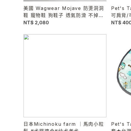
美國 Wagwear Mojave 防燙洞洞
Pet's
鞋 寵物鞋 狗鞋子 透氣防滑 不掉鞋
可肩背/
散步鞋 柏油路防燙
NT$ 2,080
NT$ 40
日本Michinoku farm ｜馬肉小粒
Pet's 
鬆 #犬貓適合#幼犬老犬
套★台