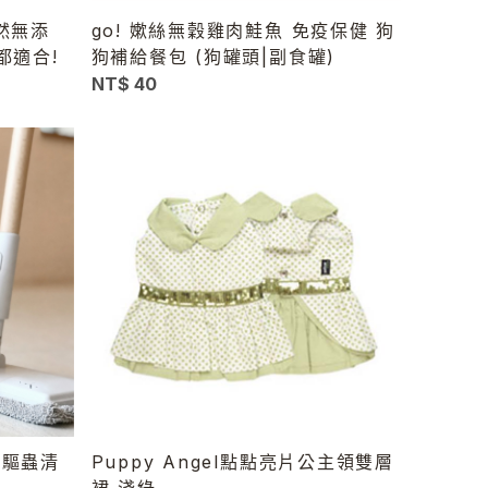
天然無添
go! 嫰絲無穀雞肉鮭魚 免疫保健 狗
都適合!
狗補給餐包 (狗罐頭|副食罐)
NT$ 40
地板驅蟲清
Puppy Angel點點亮片公主領雙層
裙 淺綠