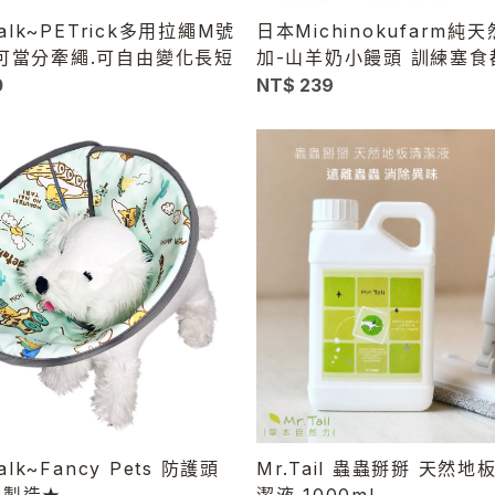
 Talk~PETrick多用拉繩M號
日本Michinokufarm純
可當分牽繩.可自由變化長短
加-山羊奶小饅頭 訓練塞食
0
NT$ 239
Talk~Fancy Pets 防護頭
Mr.Tail 蟲蟲掰掰 天然
灣製造★
潔液 1000ml