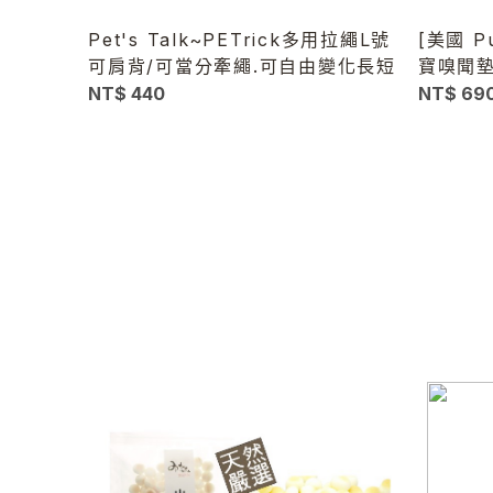
Pet's Talk~PETrick多用拉繩L號
[美國 P
可肩背/可當分牽繩.可自由變化長短
寶嗅聞墊 
Grass
NT$ 440
NT$ 69