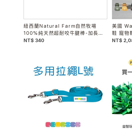
紐西蘭Natural Farm自然牧場
美國 Wa
100%純天然超耐咬牛腱棒-加長版
鞋 寵物
#天然潔牙骨＃天然零食
散步鞋 
NT$ 340
NT$ 2,0