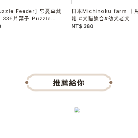
uzzle Feeder] 忘憂草藏
日本Michinoku farm 
336片葉子 Puzzle
鬆 #犬貓適合#幼犬老犬
 -犬貓通用
0
NT$ 380
推薦給你