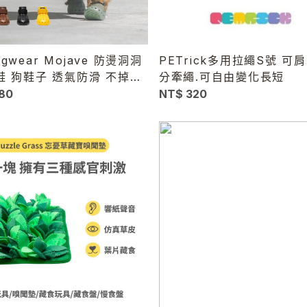
gwear Mojave 防燙洞洞
PETrick多用拉繩S號 可
鞋 狗鞋子 透氣防滑 不掉鞋
分牽繩.可自由變化長短
柏油路防燙
80
NT$ 320